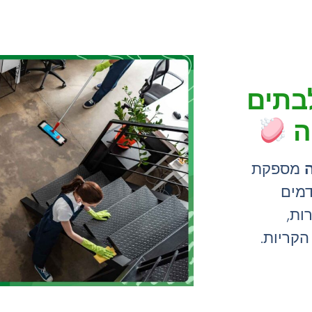
לבתים
ה
מספקת
דמים
ות,
הקריות.