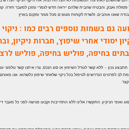
ביתם שהושלם לאחרונה. המשפחה לא הצליחה לנהל את היקף הניקוי הנדרש בכוח
 פסולת ואבק, והבטיח שהבית שלהם ייראה חדש לגמרי ומוכן למעבר חזרה. קרי
ודה שאנו אוהבים, ולשרת לקוחות מגוונים מכל מגזר ומקום בארץ.
ועה גם בשמות נוספים רבים כמו : ניקוי 
קיון יסודי אחרי שיפוץ, חברות ניקיון, ו
 בתים בחיפה,
פוליש בחיפה,
פוליש לרצ
ע נכון – ללא קשר לגודל השיפוץ או סוג הנכס, צרו איתנו קשר טלפוני עכשי
ומת לב לפרטים הנדרשים לטיפול בכל ניקוי שלאחר שיפוץ כלשהוא. אנו מאורגני
קצר.
ג ואופי הניקיון. התקשרו אלינו ללא התחייבות וקבעו פגישה לפני כל מעבר די