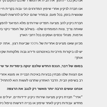
אנו כאן בכדי להפוך את הבית או המשרד שלכם למקום נקי ו
אנו חברה לניקיון אחרי שיפוץ המדורגים הכי גבוה בקרית חיי
שנעשית בזמן, בכל פעם, ובמחיר שהם יכולים להרשות לעצמ
חברת ניקיון להב מציעה תפריט שירותים מלא המיועד להפוך 
שאתה צריך, צוות המומחים שלנו- בשילוב של חומרי ניקוי ב
אדמות, מנהלי נכסים ועסקים בכל רחבי הארץ.
מכיוון שאנו מציעים אחריות של 100% שביעות רצון , אתה יכול להיות סמוך ובטוח שאנחנו תמיד עומדים בהבטחות שלנו!
יש לנו ביקורות מירביות באינטרנט ודירוג גבוה מלקוחות ש
אותך!
בסופו של דבר, הנכס החדש שלכם ינוקה ביסודיות עד שיי
אם הצוות שלנו מבחין בבעיות באיכות הבנייה או מוצא אזורים
רב בשיפוץ הבית, הדבר האחרון שתרצו לעשות הוא להתחיל לנ
אנחנו עושים הרבה יותר מאשר רק לנגב את הרצפה
״אדר״ חברת ניקיון מציעה שירותי ניקיון ידידותיים, יעילים 
מחדש. עבודות ניקיון לאחר שיפוץ או בנייה דורשות טיפול ניק