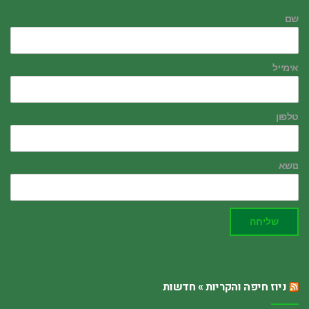
שם
אימייל
טלפון
נושא
שליחה
ניוז חיפה והקריות » חדשות